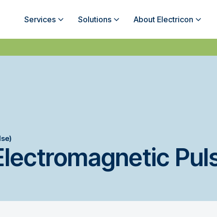
Services
Solutions
About Electricon
lse)
Electromagnetic Pul