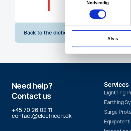
Nødvendig
Back to the dictionary
Afvis
Need help?
Services
Lightning P
Contact us
Earthing S
+45 70 26 02 11
Surge Prot
contact@electricon.dk
Equipotenti