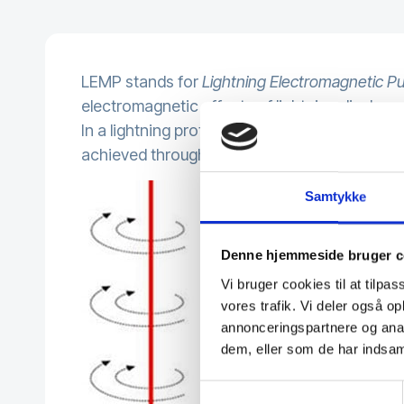
LEMP stands for
Lightning Electromagnetic Pu
electromagnetic effects of lightning discharg
In a lightning protection system, protection 
achieved through equipotential bonding and 
Samtykke
Denne hjemmeside bruger c
Vi bruger cookies til at tilpas
vores trafik. Vi deler også 
annonceringspartnere og anal
dem, eller som de har indsaml
Samtykkevalg