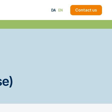
Contact us
DA
EN
se)