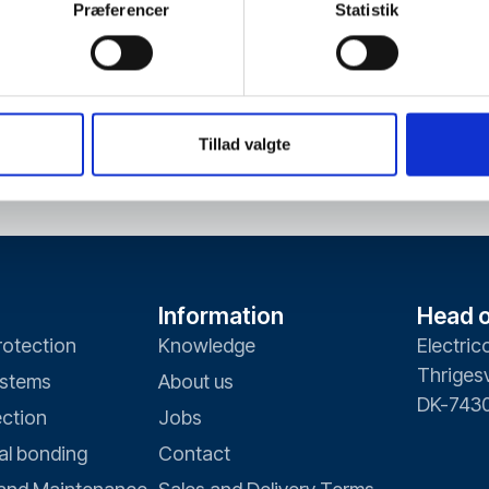
Præferencer
Statistik
Tillad valgte
Information
Head o
rotection
Knowledge
Electric
Thrigesv
ystems
About us
DK-7430
ection
Jobs
al bonding
Contact