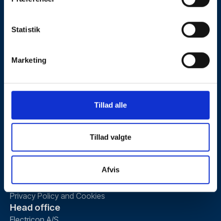
Earthing Systems
Surge Protection
Statistik
Equipotential bonding
Inspection and Maintenance
Marketing
Consulting and risk assessment
Design and engineering
Quality Control and Documentation
Tillad alle
Information
Knowledge
About us
Tillad valgte
Jobs
Contact
Afvis
Sales and Delivery Terms
Privacy Policy and Cookies
Head office
Electricon A/S