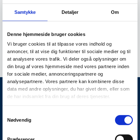
In certain areas, there is a particular risk —
Samtykke
Detaljer
Om
especially in environments with high humidity, such
as waterworks, agricultural facilities, confined
conductive spaces, silos, and chemical rooms.
Denne hjemmeside bruger cookies
Vi bruger cookies til at tilpasse vores indhold og
Back to the dictionary
annoncer, til at vise dig funktioner til sociale medier og til
at analysere vores trafik. Vi deler også oplysninger om
din brug af vores hjemmeside med vores partnere inden
for sociale medier, annonceringspartnere og
analysepartnere. Vores partnere kan kombinere disse
data med andre oplysninger, du har givet dem, eller som
Need help?
de har indsamlet fra din brug af deres tjenester.
Contact us
Samtykkevalg
+45 70 26 02 11
Nødvendig
contact@electricon.dk
Services
Lightning Protection
Præferencer