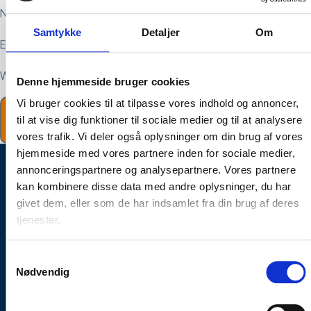
Name
Samtykke
Detaljer
Om
Email
Website
Denne hjemmeside bruger cookies
Vi bruger cookies til at tilpasse vores indhold og annoncer,
til at vise dig funktioner til sociale medier og til at analysere
vores trafik. Vi deler også oplysninger om din brug af vores
hjemmeside med vores partnere inden for sociale medier,
annonceringspartnere og analysepartnere. Vores partnere
Need help?
kan kombinere disse data med andre oplysninger, du har
Contact us
givet dem, eller som de har indsamlet fra din brug af deres
tjenester.
+45 70 26 02 11
contact@electricon.dk
Services
Samtykkevalg
Nødvendig
Lightning Protection
Earthing Systems