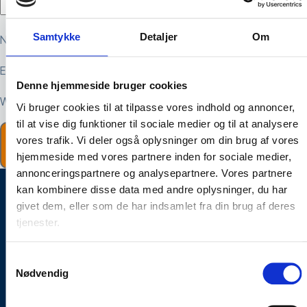
Samtykke
Detaljer
Om
Navn
E-mail
Denne hjemmeside bruger cookies
Websted
Vi bruger cookies til at tilpasse vores indhold og annoncer,
til at vise dig funktioner til sociale medier og til at analysere
vores trafik. Vi deler også oplysninger om din brug af vores
hjemmeside med vores partnere inden for sociale medier,
annonceringspartnere og analysepartnere. Vores partnere
kan kombinere disse data med andre oplysninger, du har
Brug for hjælp?
givet dem, eller som de har indsamlet fra din brug af deres
tjenester.
Kontakt os
+45 70 26 02 11
Samtykkevalg
contact@electricon.dk
Nødvendig
Ydelser
Lynbeskyttelse