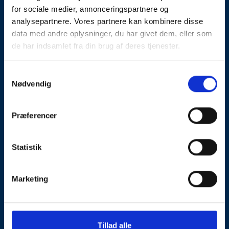
for sociale medier, annonceringspartnere og
Lynbeskyttelse
analysepartnere. Vores partnere kan kombinere disse
Jordingsanlæg
data med andre oplysninger, du har givet dem, eller som
Transientbeskyttelse
de har indsamlet fra din brug af deres tjenester.
Potentialudligning
Eftersyn og vedligeholdelse
Samtykkevalg
Nødvendig
Rådgivning og Risikovurdering
Projektering
Præferencer
Kvalitetskontrol og Dokumentation
Information
Fagligt
Statistik
Om os
Karriere
Marketing
Kontakt os
Salgs- og leveringsbetingelser
Privatlivspolitik og cookies
Tillad alle