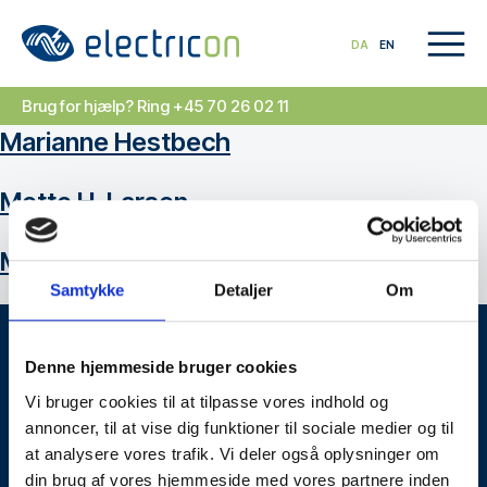
DA
EN
Brug for hjælp? Ring +45 70 26 02 11
Marianne Hestbech
Mette H. Larsen
Mette T. Pedersen
Samtykke
Detaljer
Om
Brug for hjælp?
Denne hjemmeside bruger cookies
Kontakt os
Vi bruger cookies til at tilpasse vores indhold og
annoncer, til at vise dig funktioner til sociale medier og til
+45 70 26 02 11
at analysere vores trafik. Vi deler også oplysninger om
contact@electricon.dk
din brug af vores hjemmeside med vores partnere inden
Ydelser