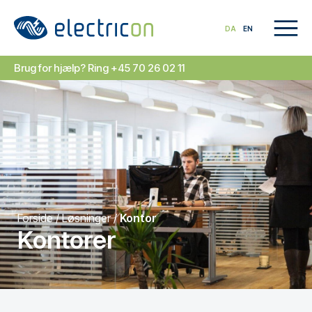
DA
EN
Brug for hjælp? Ring +45 70 26 02 11
Forside
/
Løsninger
/
Kontor
Kontorer