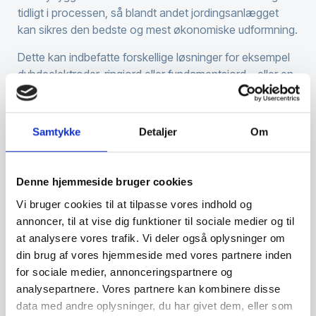
tidligt i processen, så blandt andet jordingsanlægget
kan sikres den bedste og mest økonomiske udformning.
Dette kan indbefatte forskellige løsninger for eksempel
dybdeelektroder,
ringjord
eller
fundamentsjord
– eller en
kombination. Det afhænger af mulighederne på stedet,
som vi gerne rådgiver om.
Samtykke
Detaljer
Om
Er bygningen allerede opført, løser vi også opgaven.
Med dybdeelektroder, der kan placeres uden egentligt
gravearbejde, kan vi sikre en effektiv jordforbindelse
Denne hjemmeside bruger cookies
under vanskelige forhold.
Vi bruger cookies til at tilpasse vores indhold og
annoncer, til at vise dig funktioner til sociale medier og til
Kontakt os i dag
at analysere vores trafik. Vi deler også oplysninger om
din brug af vores hjemmeside med vores partnere inden
for sociale medier, annonceringspartnere og
analysepartnere. Vores partnere kan kombinere disse
Vi sidder klar til at hjælpe
data med andre oplysninger, du har givet dem, eller som