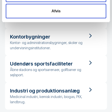
Bevaringsværdige bygninger
Afvis
Slotte, herregårde, kirker, museer og
kulturinstitutioner.
Kontorbygninger
Kontor- og administrationsbygninger, skoler og
undervisningsinstitutioner.
Udendørs sportsfaciliteter
Åbne stadions og sportsarenaer, golfbaner og
sejlsport.
Industri og produktionsanlæg
Medicinal industri, kemisk industri, biogas, PtX,
landbrug.