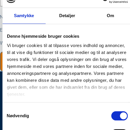
Samtykke
Detaljer
Om
Navn
E-mail
Denne hjemmeside bruger cookies
Websted
Vi bruger cookies til at tilpasse vores indhold og annoncer,
til at vise dig funktioner til sociale medier og til at analysere
vores trafik. Vi deler også oplysninger om din brug af vores
hjemmeside med vores partnere inden for sociale medier,
annonceringspartnere og analysepartnere. Vores partnere
kan kombinere disse data med andre oplysninger, du har
Brug for hjælp?
givet dem, eller som de har indsamlet fra din brug af deres
tjenester.
Kontakt os
+45 70 26 02 11
Samtykkevalg
contact@electricon.dk
Nødvendig
Ydelser
Lynbeskyttelse